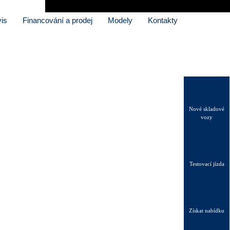
is
Financování a prodej
Modely
Kontakty
Nové skladové
vozy
Testovací jízda
Získat nabídku