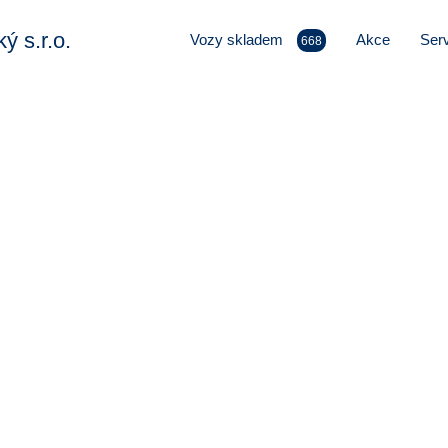
 s.r.o.
Vozy skladem
Akce
Serv
668