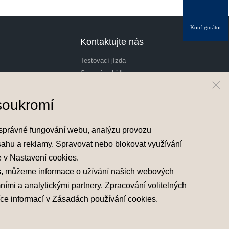
Konfigurátor
Kontaktujte nás
Testovací jízda
Cenová nabídka
Odběr novinek
Hyundai Finance
soukromí
správné fungování webu, analýzu provozu
sahu a reklamy. Spravovat nebo blokovat využívání
e v
Nastavení cookies
.
s, můžeme informace o užívání našich webových
mními a analytickými partnery. Zpracování volitelných
íce informací v
Zásadách používání cookies
.