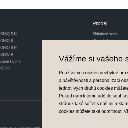
Prodej
IONIQ 5 N
Skladové vozy
IONIQ 6
Předváděcí vozy
IONIQ 6 N
Ojeté vozy
IONIQ 9
Financování vozu
Vážíme si vašeho 
Staria Hybrid
Akční nabídky
NEXO
Používáme cookies nezbytné pro 
Konfigurátor
a návštěvnosti a personalizaci ob
jednotlivých druhů cookies můžet
Konfigurátor
Pokud nám k tomu udělíte souhla
stránek také sdílet s našimi rekla
cookies můžete také
odmítnout
. V