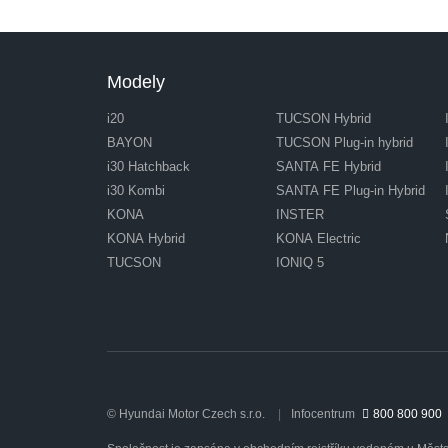
Modely
i20
TUCSON Hybrid
BAYON
TUCSON Plug-in hybrid
i30 Hatchback
SANTA FE Hybrid
i30 Kombi
SANTA FE Plug-in Hybrid
KONA
INSTER
KONA Hybrid
KONA Electric
TUCSON
IONIQ 5
© Hyundai Motor Czech s.r.o.
Infocentrum
800 800 900